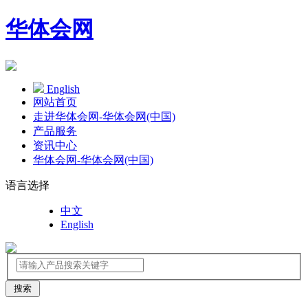
华体会网
English
网站首页
走进华体会网-华体会网(中国)
产品服务
资讯中心
华体会网-华体会网(中国)
语言选择
中文
English