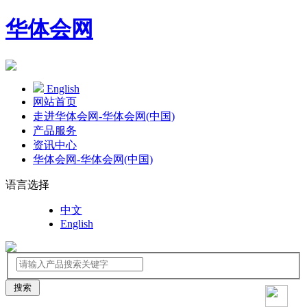
华体会网
English
网站首页
走进华体会网-华体会网(中国)
产品服务
资讯中心
华体会网-华体会网(中国)
语言选择
中文
English