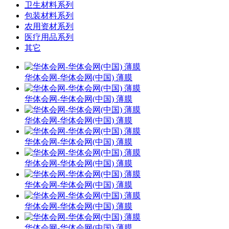
卫生材料系列
包装材料系列
农用资材系列
医疗用品系列
其它
华体会网-华体会网(中国) 薄膜
华体会网-华体会网(中国) 薄膜
华体会网-华体会网(中国) 薄膜
华体会网-华体会网(中国) 薄膜
华体会网-华体会网(中国) 薄膜
华体会网-华体会网(中国) 薄膜
华体会网-华体会网(中国) 薄膜
华体会网-华体会网(中国) 薄膜